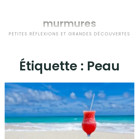
Aller
au
RÉFLEXIONS
murmures
contenu
MUSIQUE
PETITES RÉFLEXIONS ET GRANDES DÉCOUVERTES
DANSE
Étiquette :
Peau
LECTURES
VOYAGES
SPECTACLES
COTÉ BLOG